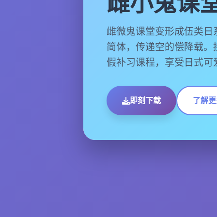
雌小鬼课
雌微鬼课堂变形成伍类日
简体，传递空的偿降载。
假补习课程，享受日式可
即刻下载
了解更