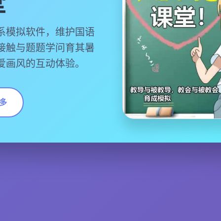
堂
系模拟软件，维护国语
接触与题题学问育其暑
爱画风的互动体验。
多