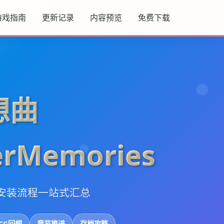
游戏指南
更新记录
内容预览
免费下载
想曲
rMemories
安装流程一站式汇总
CG回想
章节推进
存档攻略