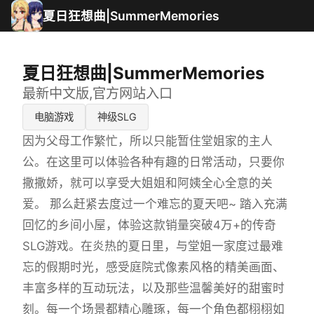
夏日狂想曲|SummerMemories
夏日狂想曲|SummerMemories
最新中文版,官方网站入口
电脑游戏
神级SLG
因为父母工作繁忙，所以只能暂住堂姐家的主人
公。在这里可以体验各种有趣的日常活动，只要你
撒撒娇，就可以享受大姐姐和阿姨全心全意的关
爱。 那么赶紧去度过一个难忘的夏天吧~ 踏入充满
回忆的乡间小屋，体验这款销量突破4万+的传奇
SLG游戏。在炎热的夏日里，与堂姐一家度过最难
忘的假期时光，感受庭院式像素风格的精美画面、
丰富多样的互动玩法，以及那些温馨美好的甜蜜时
刻。每一个场景都精心雕琢，每一个角色都栩栩如